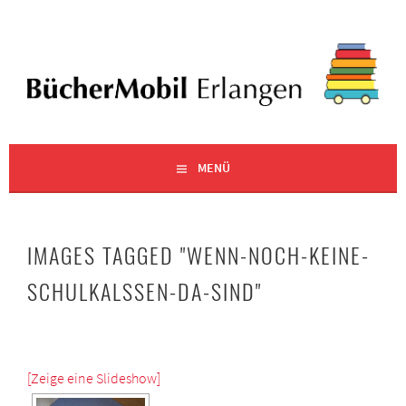
Zum
Inhalt
springen
EINE WEITERE WORDPRESS-SEITE
BÜCHERMOBIL ERLANGEN
MENÜ
IMAGES TAGGED "WENN-NOCH-KEINE-
SCHULKALSSEN-DA-SIND"
[Zeige eine Slideshow]