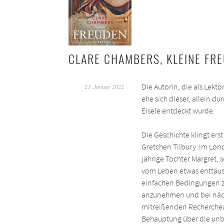
CLARE CHAMBERS, KLEINE FR
Die Autorin, die als Lekt
21. Januar 2022
ehe sich dieser, allein 
Eisele entdeckt wurde.
Die Geschichte klingt ers
Gretchen Tilbury im Lond
jährige Tochter Margret, 
vom Leben etwas enttäusc
einfachen Bedingungen zu
anzunehmen und bei nächs
mitreißenden Recherchear
Behauptung über die unbe