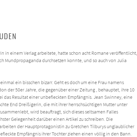
EUDEN
orin in einem Verlag arbeitete, hatte schon acht Romane veröffentlicht
durch Mundpropaganda durchsetzen konnte, und so auch von Julia
t einmal ein bisschen bizarr. Geht es doch um eine Frau namens
on der 50er Jahre, die gegenüber einer Zeitung , behauptet, ihre 10
sei das Resultat einer unbefleckten Empfängnis. Jean Swinney, eine
hte End Dreißigerin, die mit ihrer herrschsüchtigen Mutter unter
sammenlebt, wird beauftragt, sich dieses seltsamen Falles
ter Gelegenheit darüber einen Artikel zu schreiben. Die
beiten der Hauptprotagonistin zu Gretchen Tilburys unglaublicher
fleckte Empfängnis ihrer Tochter ziehen einen völlig in den Bann.