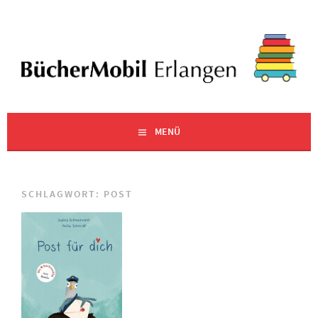
Zum
Inhalt
springen
EINE WEITERE WORDPRESS-SEITE
BÜCHERMOBIL ERLANGEN
MENÜ
SCHLAGWORT:
POST