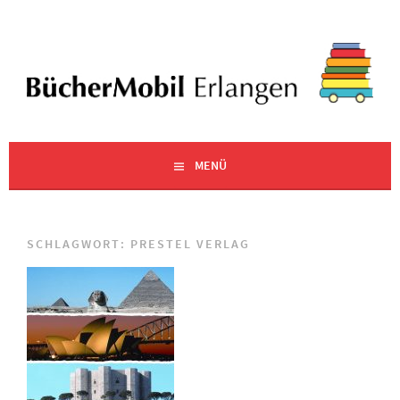
Zum
Inhalt
springen
EINE WEITERE WORDPRESS-SEITE
BÜCHERMOBIL ERLANGEN
MENÜ
SCHLAGWORT:
PRESTEL VERLAG