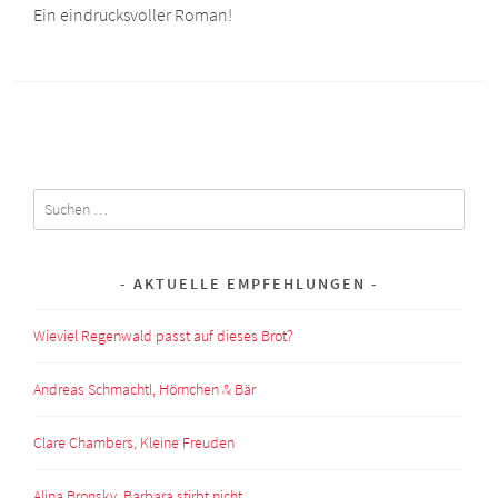
Ein eindrucksvoller Roman!
Suchen
nach:
AKTUELLE EMPFEHLUNGEN
Wieviel Regenwald passt auf dieses Brot?
Andreas Schmachtl, Hörnchen & Bär
Clare Chambers, Kleine Freuden
Alina Bronsky, Barbara stirbt nicht