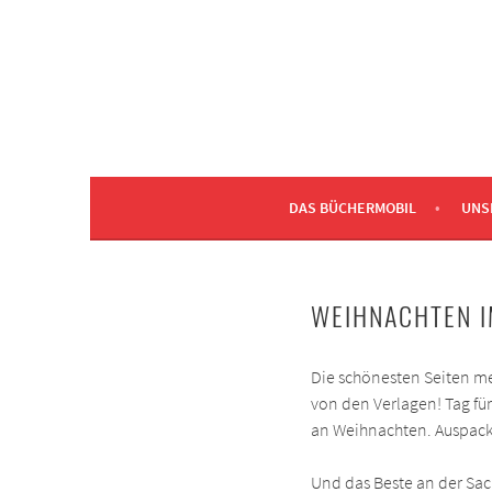
Zum
Inhalt
springen
EINE WEITERE WORDPRESS-SEITE
BÜCHERMOBIL ERLA
DAS BÜCHERMOBIL
UNS
WEIHNACHTEN 
Die schönesten Seiten m
von den Verlagen! Tag für
an Weihnachten. Auspacke
Und das Beste an der Sac