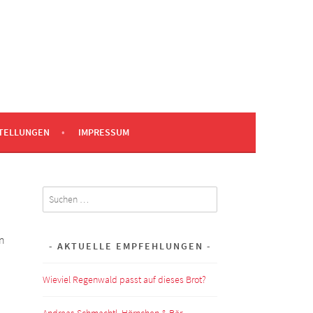
TELLUNGEN
IMPRESSUM
Suchen
nach:
n
AKTUELLE EMPFEHLUNGEN
Wieviel Regenwald passt auf dieses Brot?
Andreas Schmachtl, Hörnchen & Bär