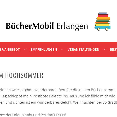
NGEN
ER ANGEBOT
EMPFEHLUNGEN
VERANSTALTUNGEN
BES
IM HOCHSOMMER
eines sowieso schon wunderbaren Berufes: die neuen Bücher komme
 Tag schleppt mein Postbote Paktete ins Haus und ich fühle mich wie
n und sichten ist ein wunderbares Gefühl: Weihnachten bei 35 Grad!
he: der Urlaub naht und ich darf LESEN!