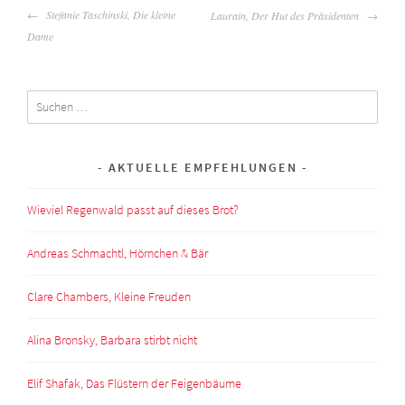
BEITRAGSNAVIGATION
Stefanie Taschinski, Die kleine
Laurain, Der Hut des Präsidenten
Dame
Suchen
nach:
AKTUELLE EMPFEHLUNGEN
Wieviel Regenwald passt auf dieses Brot?
Andreas Schmachtl, Hörnchen & Bär
Clare Chambers, Kleine Freuden
Alina Bronsky, Barbara stirbt nicht
Elif Shafak, Das Flüstern der Feigenbäume