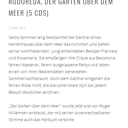
RODOREDA, DER GARTEN ÜBER DEM
MEER (5 CDS)
5. Juni 2015
Sechs Sommer lang beobachtet der Gärtner eines
Herrenhauses über dem Meer das Kommen und Gehen
seiner wohlhabenden, jungverheirateten Besitzer Francesc
und Rosamaria. Sie empfangen ihre Clique aus Barcelona,
fahren Wasserski, feiern ausgelassene Partys und leben
einen von ihren Bediensteten beneideten
Sommernachtstraum. Doch dem Gärtner entgehen die
feinen Risse nicht, die das scheinbare Idyll bei jedem
Besuch deutlicher zeichnen.
„Der Garten über dem Meer“ wurde jetzt erst von Roger
Willemsen entdeckt, der mit seiner unverwechselbaren
Stimme auch das Hörbuch vertonte.