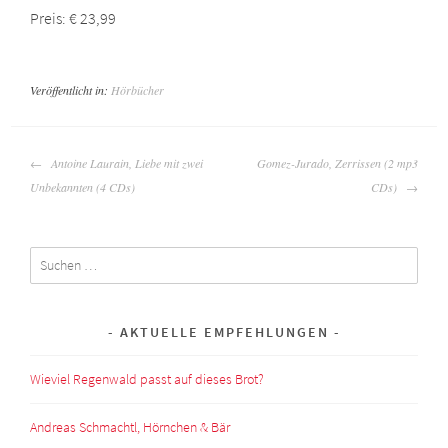
Preis: € 23,99
Veröffentlicht in:
Hörbücher
BEITRAGSNAVIGATION
Antoine Laurain, Liebe mit zwei
Gomez-Jurado, Zerrissen (2 mp3
Unbekannten (4 CDs)
CDs)
Suchen
nach:
AKTUELLE EMPFEHLUNGEN
Wieviel Regenwald passt auf dieses Brot?
Andreas Schmachtl, Hörnchen & Bär