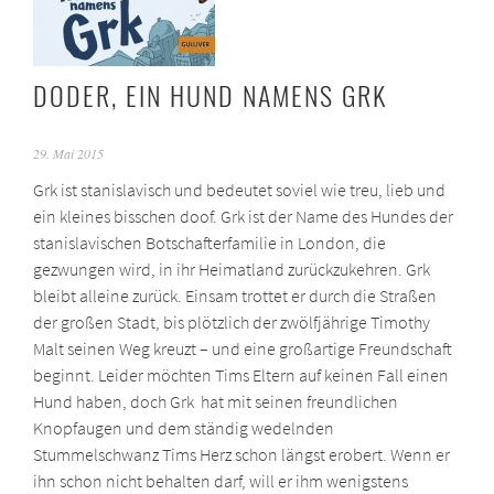
DODER, EIN HUND NAMENS GRK
29. Mai 2015
Grk ist stanislavisch und bedeutet soviel wie treu, lieb und
ein kleines bisschen doof. Grk ist der Name des Hundes der
stanislavischen Botschafterfamilie in London, die
gezwungen wird, in ihr Heimatland zurückzukehren. Grk
bleibt alleine zurück. Einsam trottet er durch die Straßen
der großen Stadt, bis plötzlich der zwölfjährige Timothy
Malt seinen Weg kreuzt – und eine großartige Freundschaft
beginnt. Leider möchten Tims Eltern auf keinen Fall einen
Hund haben, doch Grk hat mit seinen freundlichen
Knopfaugen und dem ständig wedelnden
Stummelschwanz Tims Herz schon längst erobert. Wenn er
ihn schon nicht behalten darf, will er ihm wenigstens