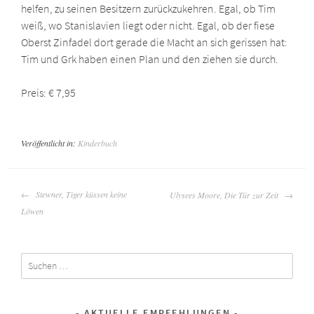
helfen, zu seinen Besitzern zurückzukehren. Egal, ob Tim
weiß, wo Stanislavien liegt oder nicht. Egal, ob der fiese
Oberst Zinfadel dort gerade die Macht an sich gerissen hat:
Tim und Grk haben einen Plan und den ziehen sie durch.
Preis: € 7,95
Veröffentlicht in:
Kinderbuch
BEITRAGSNAVIGATION
Stewner, Tiger küssen keine
Ulysees Moore, Die Tür zur Zeit
Löwen
Suchen
nach:
AKTUELLE EMPFEHLUNGEN