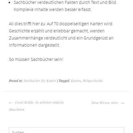
Sachbücher verdeutlichen Fakten durch Text und Bild.
Komplexe Inhalte werden besser erfasst.
All dies trifft hier zu: Auf 70 doppelseitigen Karten wird
Geschichte erzählt und erlebbar gemacht, werden
Zusammenhänge verdeutlicht und ein Grundgerüst an
Informationen dargestellt.
So müssen Sachbücher sein!
Posted in:
Sachbücher für Kinder
| Tagged:
Karten
,
Weltgeschichte
BEITRAGSNAVIGATION
Coole Kräfte- So arbeiten einfache
Stina Wirsen, klein
Maschinen
Suchen