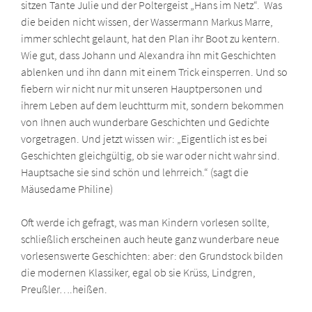
sitzen Tante Julie und der Poltergeist „Hans im Netz“. Was
die beiden nicht wissen, der Wassermann Markus Marre,
immer schlecht gelaunt, hat den Plan ihr Boot zu kentern.
Wie gut, dass Johann und Alexandra ihn mit Geschichten
ablenken und ihn dann mit einem Trick einsperren. Und so
fiebern wir nicht nur mit unseren Hauptpersonen und
ihrem Leben auf dem leuchtturm mit, sondern bekommen
von Ihnen auch wunderbare Geschichten und Gedichte
vorgetragen. Und jetzt wissen wir: „Eigentlich ist es bei
Geschichten gleichgültig, ob sie war oder nicht wahr sind.
Hauptsache sie sind schön und lehrreich.“ (sagt die
Mäusedame Philine)
Oft werde ich gefragt, was man Kindern vorlesen sollte,
schließlich erscheinen auch heute ganz wunderbare neue
vorlesenswerte Geschichten: aber: den Grundstock bilden
die modernen Klassiker, egal ob sie Krüss, Lindgren,
Preußler….heißen.