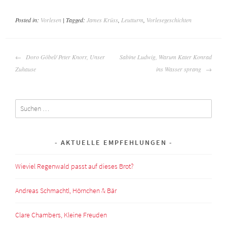
Posted in:
Vorlesen
| Tagged:
James Krüss
,
Leutturm
,
Vorlesegeschichten
BEITRAGSNAVIGATION
Doro Göbel/ Peter Knorr, Unser
Sabine Ludwig, Warum Kater Konrad
Zuhause
ins Wasser sprang
Suchen
nach:
AKTUELLE EMPFEHLUNGEN
Wieviel Regenwald passt auf dieses Brot?
Andreas Schmachtl, Hörnchen & Bär
Clare Chambers, Kleine Freuden